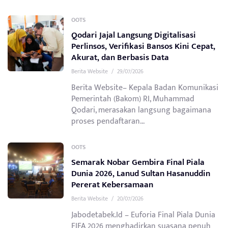
OOTS
Qodari Jajal Langsung Digitalisasi
Perlinsos, Verifikasi Bansos Kini Cepat,
Akurat, dan Berbasis Data
Berita Website
/
29/07/2026
Berita Website– Kepala Badan Komunikasi
Pemerintah (Bakom) RI, Muhammad
Qodari, merasakan langsung bagaimana
proses pendaftaran...
OOTS
Semarak Nobar Gembira Final Piala
Dunia 2026, Lanud Sultan Hasanuddin
Pererat Kebersamaan
Berita Website
/
20/07/2026
Jabodetabek.Id – Euforia Final Piala Dunia
FIFA 2026 menghadirkan suasana penuh