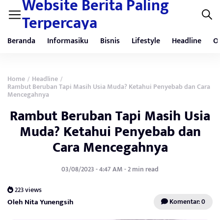
Website Berita Paling
Terpercaya
Beranda
Informasiku
Bisnis
Lifestyle
Headline
O
Home
Headline
/
/
Rambut Beruban Tapi Masih Usia Muda? Ketahui Penyebab dan Cara
Mencegahnya
Rambut Beruban Tapi Masih Usia
Muda? Ketahui Penyebab dan
Cara Mencegahnya
03/08/2023 - 4:47 AM - 2 min read
223 views
Oleh Nita Yunengsih
Komentar: 0