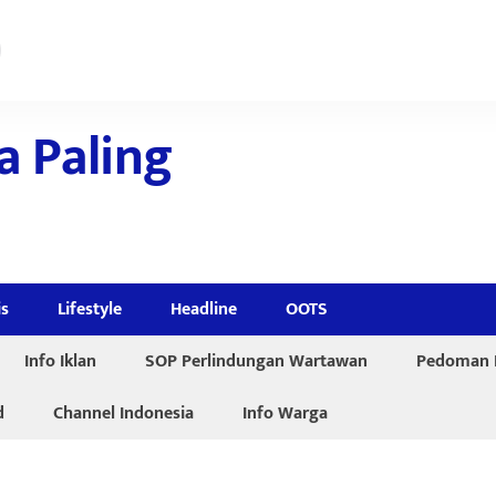
a Paling
is
Lifestyle
Headline
OOTS
Info Iklan
SOP Perlindungan Wartawan
Pedoman P
d
Channel Indonesia
Info Warga