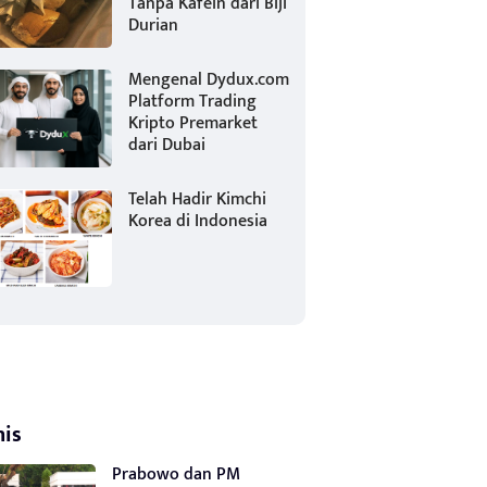
Tanpa Kafein dari Biji
Durian
Mengenal Dydux.com
Platform Trading
Kripto Premarket
dari Dubai
Telah Hadir Kimchi
Korea di Indonesia
nis
Prabowo dan PM