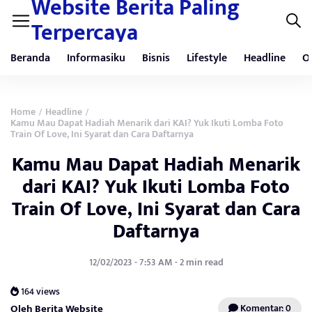
Website Berita Paling
Terpercaya
Beranda
Informasiku
Bisnis
Lifestyle
Headline
O
Home
Headline
/
/
Kamu Mau Dapat Hadiah Menarik dari KAI? Yuk Ikuti Lomba Foto
Train Of Love, Ini Syarat dan Cara Daftarnya
Kamu Mau Dapat Hadiah Menarik
dari KAI? Yuk Ikuti Lomba Foto
Train Of Love, Ini Syarat dan Cara
Daftarnya
12/02/2023 - 7:53 AM - 2 min read
164 views
Oleh Berita Website
Komentar: 0