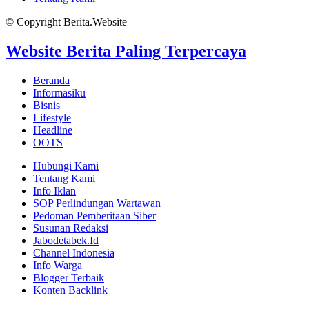
© Copyright Berita.Website
Website Berita Paling Terpercaya
Beranda
Informasiku
Bisnis
Lifestyle
Headline
OOTS
Hubungi Kami
Tentang Kami
Info Iklan
SOP Perlindungan Wartawan
Pedoman Pemberitaan Siber
Susunan Redaksi
Jabodetabek.Id
Channel Indonesia
Info Warga
Blogger Terbaik
Konten Backlink