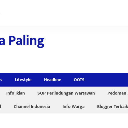
a Paling
is
Lifestyle
Headline
OOTS
Info Iklan
SOP Perlindungan Wartawan
Pedoman P
d
Channel Indonesia
Info Warga
Blogger Terbaik