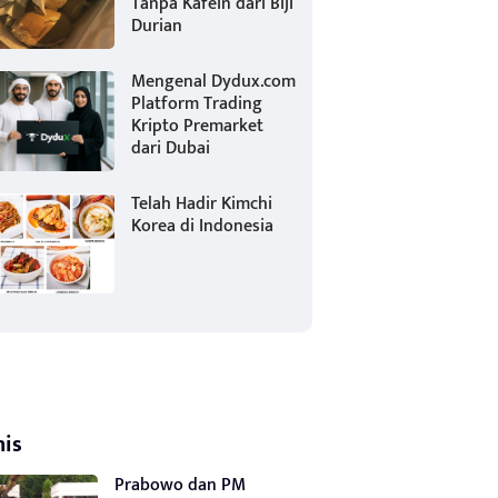
Tanpa Kafein dari Biji
Durian
Mengenal Dydux.com
Platform Trading
Kripto Premarket
dari Dubai
Telah Hadir Kimchi
Korea di Indonesia
nis
Prabowo dan PM