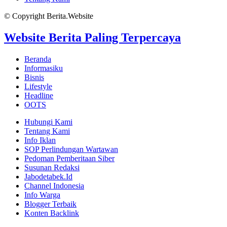
© Copyright Berita.Website
Website Berita Paling Terpercaya
Beranda
Informasiku
Bisnis
Lifestyle
Headline
OOTS
Hubungi Kami
Tentang Kami
Info Iklan
SOP Perlindungan Wartawan
Pedoman Pemberitaan Siber
Susunan Redaksi
Jabodetabek.Id
Channel Indonesia
Info Warga
Blogger Terbaik
Konten Backlink