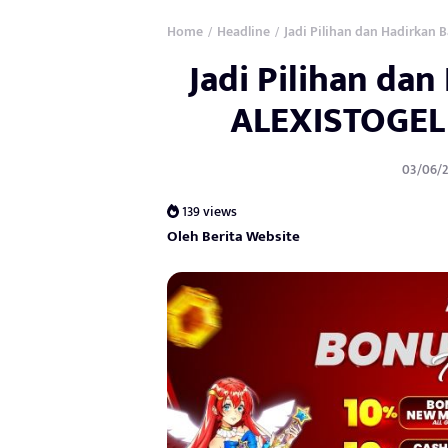
Home
Headline
Jadi Pilihan dan Hadirkan
/
/
Jadi Pilihan da
ALEXISTOGEL 
03/06/2
139 views
Oleh Berita Website