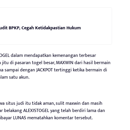
Audit BPKP, Cegah Ketidakpastian Hukum
STOGEL dalam mendapatkan kemenangan terbesar
jitu di pasaran togel besar, MAXWIN dari hasil bermain
uka sampai dengan JACKPOT tertinggi ketika bermain di
alam satu akun.
situs judi itu tidak aman, sulit maxwin dan masih
ar belakang ALEXISTOGEL yang telah berdiri lama dan
dibayar LUNAS mematahkan komentar tersebut.