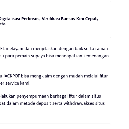
gitalisasi Perlinsos, Verifikasi Bansos Kini Cepat,
ata
GEL melayani dan menjelaskan dengan baik serta ramah
amu para pemain supaya bisa mendapatkan kemenangan
 JACKPOT bisa mengklaim dengan mudah melalui fitur
r service kami.
lakukan penyempurnaan berbagai fitur dalam situs
at dalam metode deposit serta withdraw, akses situs