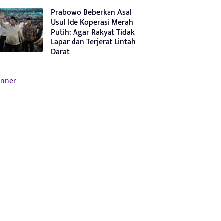
Prabowo Beberkan Asal
Usul Ide Koperasi Merah
Putih: Agar Rakyat Tidak
Lapar dan Terjerat Lintah
Darat