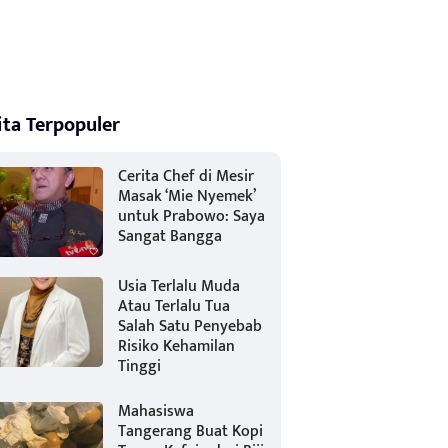
ita Terpopuler
Cerita Chef di Mesir
Masak ‘Mie Nyemek’
untuk Prabowo: Saya
Sangat Bangga
Usia Terlalu Muda
Atau Terlalu Tua
Salah Satu Penyebab
Risiko Kehamilan
Tinggi
Mahasiswa
Tangerang Buat Kopi