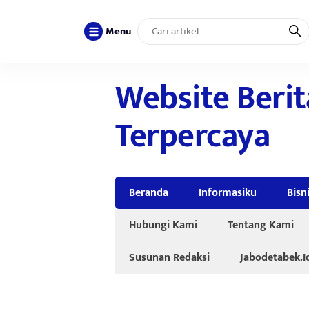
Menu
Website Berit
Terpercaya
Beranda
Informasiku
Bisn
Hubungi Kami
Tentang Kami
Susunan Redaksi
Jabodetabek.I