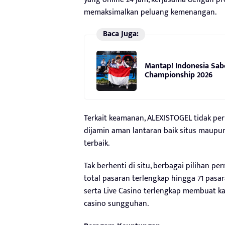
memaksimalkan peluang kemenangan.
Baca Juga:
Mantap! Indonesia Sab
Championship 2026
Terkait keamanan, ALEXISTOGEL tidak pe
dijamin aman lantaran baik situs maupun
terbaik.
Tak berhenti di situ, berbagai pilihan p
total pasaran terlengkap hingga 71 pasa
serta Live Casino terlengkap membuat ka
casino sungguhan.