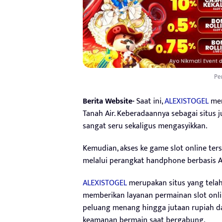
Pe
Berita Website-
Saat ini,
ALEXISTOGEL
men
Tanah Air. Keberadaannya sebagai situs 
sangat seru sekaligus mengasyikkan.
Kemudian, akses ke game slot online te
melalui perangkat handphone berbasis A
ALEXISTOGEL
merupakan situs yang telah
memberikan layanan permainan slot on
peluang menang hingga jutaan rupiah d
keamanan bermain saat bergabung.