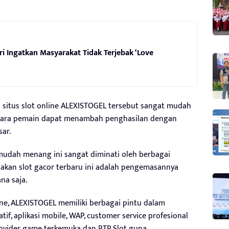
i Ingatkan Masyarakat Tidak Terjebak ‘Love
 situs slot online ALEXISTOGEL tersebut sangat mudah
i para pemain dapat menambah penghasilan dengan
ar.
mudah menang ini sangat diminati oleh berbagai
dakan slot gacor terbaru ini adalah pengemasannya
na saja.
ne, ALEXISTOGEL memiliki berbagai pintu dalam
if, aplikasi mobile, WAP, customer service profesional
rovider game terkemuka dan RTP Slot guna