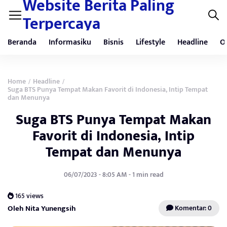
Website Berita Paling
Terpercaya
Beranda
Informasiku
Bisnis
Lifestyle
Headline
O
Home
Headline
/
/
Suga BTS Punya Tempat Makan Favorit di Indonesia, Intip Tempat
dan Menunya
Suga BTS Punya Tempat Makan
Favorit di Indonesia, Intip
Tempat dan Menunya
06/07/2023 - 8:05 AM - 1 min read
165 views
Oleh Nita Yunengsih
Komentar: 0