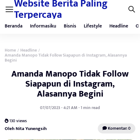
Website Berita Paling
Terpercaya
Beranda
Informasiku
Bisnis
Lifestyle
Headline
O
Home
Headline
/
/
Amanda Manopo Tidak Follow Siapapun di Instagram, Alasannya
Begini
Amanda Manopo Tidak Follow
Siapapun di Instagram,
Alasannya Begini
07/07/2023 - 4:21 AM - 1 min read
130 views
Oleh Nita Yunengsih
Komentar: 0