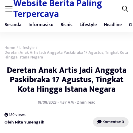
Website Berita Paling
Terpercaya
Beranda
Informasiku
Bisnis
Lifestyle
Headline
O
Home
Lifestyle
/
/
Deretan Anak Artis Jadi Anggota Paskibraka 17 Agustus, Tingkat Kota
Hingga Istana Negara
Deretan Anak Artis Jadi Anggota
Paskibraka 17 Agustus, Tingkat
Kota Hingga Istana Negara
18/08/2023 - 4:37 AM - 2 min read
189 views
Oleh Nita Yunengsih
Komentar: 0