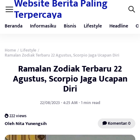
Website Berita Paling
Terpercaya
Beranda
Informasiku
Bisnis
Lifestyle
Headline
O
Home
Lifestyle
/
/
Ramalan Zodiak Terbaru 22 Agustus, Scorpio Jaga Ucapan Diri
Ramalan Zodiak Terbaru 22
Agustus, Scorpio Jaga Ucapan
Diri
22/08/2023 - 4:25 AM - 1 min read
222 views
Oleh Nita Yunengsih
Komentar: 0