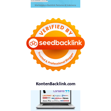
KontenBacklink.com