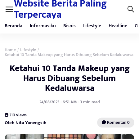
Website Berita Paling
Terpercaya
Beranda
Informasiku
Bisnis
Lifestyle
Headline
O
Home
Lifestyle
/
/
Ketahui 10 Tanda Makeup yang Harus Dibuang Sebelum Kedaluwarsa
Ketahui 10 Tanda Makeup yang
Harus Dibuang Sebelum
Kedaluwarsa
24/08/2023 - 6:51 AM - 3 min read
210 views
Oleh Nita Yunengsih
Komentar: 0