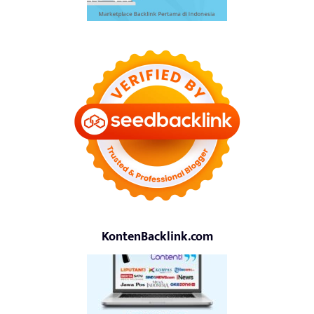
KontenBacklink.com