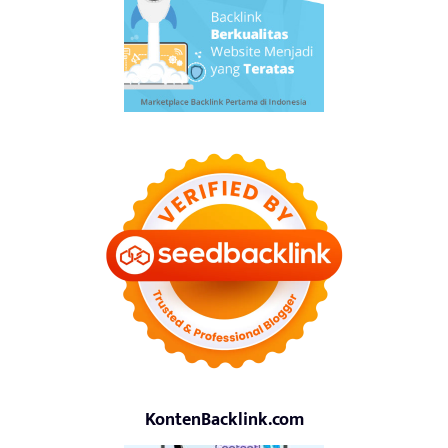
KontenBacklink.com