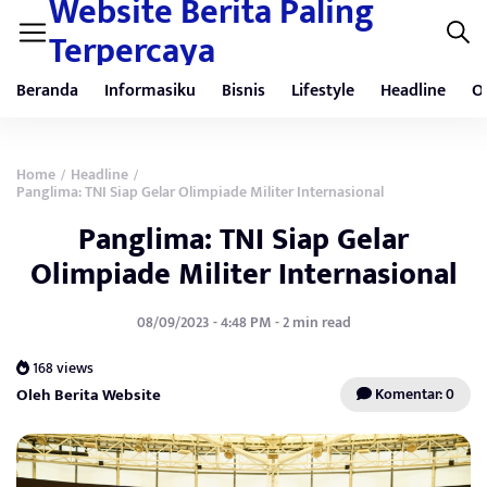
Website Berita Paling
Terpercaya
Beranda
Informasiku
Bisnis
Lifestyle
Headline
O
Home
Headline
/
/
Panglima: TNI Siap Gelar Olimpiade Militer Internasional
Panglima: TNI Siap Gelar
Olimpiade Militer Internasional
08/09/2023 - 4:48 PM - 2 min read
168 views
Oleh Berita Website
Komentar: 0