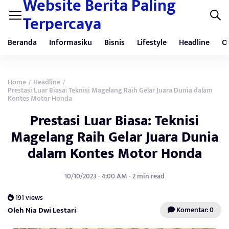
Website Berita Paling
Terpercaya
Beranda
Informasiku
Bisnis
Lifestyle
Headline
O
Home
Headline
/
/
Prestasi Luar Biasa: Teknisi Magelang Raih Gelar Juara Dunia dalam
Kontes Motor Honda
Prestasi Luar Biasa: Teknisi
Magelang Raih Gelar Juara Dunia
dalam Kontes Motor Honda
10/10/2023 - 4:00 AM - 2 min read
191 views
Oleh Nia Dwi Lestari
Komentar: 0