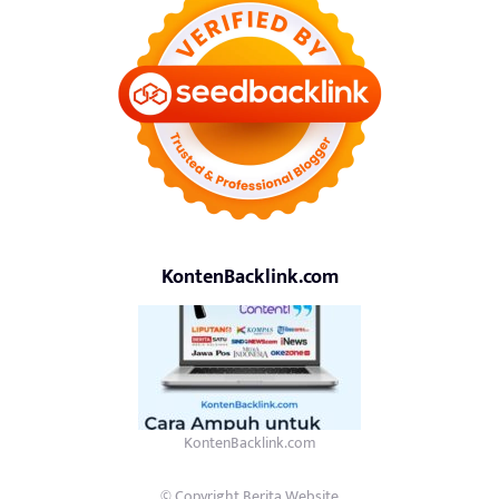
KontenBacklink.com
KontenBacklink.com
© Copyright Berita.Website