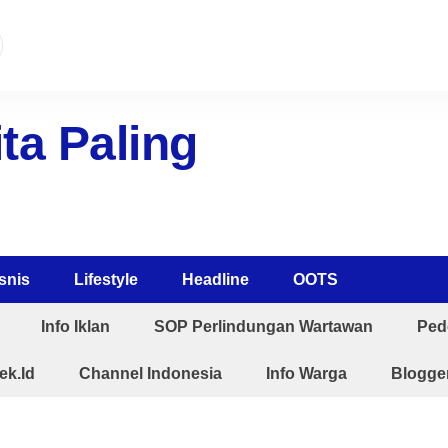
ta Paling
snis
Lifestyle
Headline
OOTS
Info Iklan
SOP Perlindungan Wartawan
Ped
ek.Id
Channel Indonesia
Info Warga
Blogger