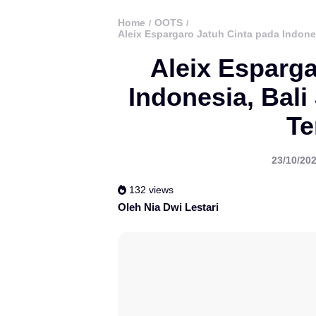
Home
OOTS
/
/
Aleix Espargaro Jatuh Cinta pada Indone
Aleix Esparga
Indonesia, Bali
Te
23/10/202
132 views
Oleh Nia Dwi Lestari