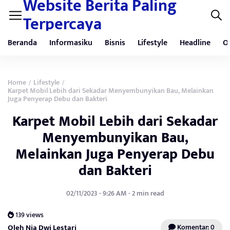
Website Berita Paling
Terpercaya
Beranda
Informasiku
Bisnis
Lifestyle
Headline
O
Home
Lifestyle
/
/
Karpet Mobil Lebih dari Sekadar Menyembunyikan Bau, Melainkan
Juga Penyerap Debu dan Bakteri
Karpet Mobil Lebih dari Sekadar
Menyembunyikan Bau,
Melainkan Juga Penyerap Debu
dan Bakteri
02/11/2023 - 9:26 AM - 2 min read
139 views
Oleh Nia Dwi Lestari
Komentar: 0