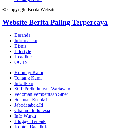
© Copyright Berita.Website
Website Berita Paling Terpercaya
Beranda
Informasiku
Bisnis
Lifestyle
Headline
OOTS
Hubungi Kami
Tentang Kami
Info Iklan
SOP Perlindungan Wartawan
Pedoman Pemberitaan Siber
Susunan Redaksi
Jabodetabek.Id
Channel Indonesia
Info Warga
Blogger Terbaik
Konten Backlink