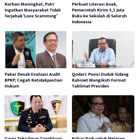
Korban Meningkat, Polri
Perkuat Literasi Anak,
Ingatkan Masyarakat Tidak
Pemerintah Kirim 5,5 Juta
Terjebak ‘Love Scamming’
Buku ke Sekolah di Seluruh
Indonesia
Pakar Desak Evaluasi Audit
Qodari: Posisi Duduk Sidang
BPKP, Cegah Ketidakpastian
Kabinet Mengikuti Format
Hukum
Taklimat Presiden
Curas Toko Emas Tapaktuan
Kabar Baik untuk Nelayan,