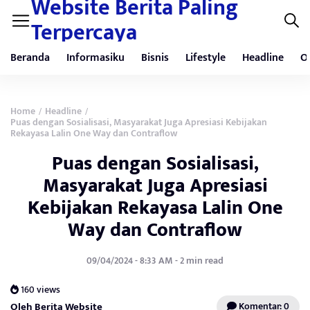
Website Berita Paling
Terpercaya
Beranda
Informasiku
Bisnis
Lifestyle
Headline
O
Home
Headline
/
/
Puas dengan Sosialisasi, Masyarakat Juga Apresiasi Kebijakan
Rekayasa Lalin One Way dan Contraflow
Puas dengan Sosialisasi,
Masyarakat Juga Apresiasi
Kebijakan Rekayasa Lalin One
Way dan Contraflow
09/04/2024 - 8:33 AM - 2 min read
160 views
Oleh Berita Website
Komentar: 0