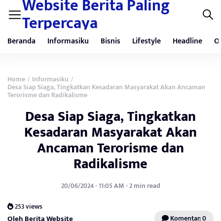
Website Berita Paling
Terpercaya
Beranda
Informasiku
Bisnis
Lifestyle
Headline
O
Home
Informasiku
/
/
Desa Siap Siaga, Tingkatkan Kesadaran Masyarakat Akan Ancaman
Terorisme dan Radikalisme
Desa Siap Siaga, Tingkatkan
Kesadaran Masyarakat Akan
Ancaman Terorisme dan
Radikalisme
20/06/2024 - 11:05 AM - 2 min read
253 views
Oleh Berita Website
Komentar: 0