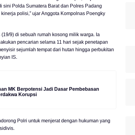
di sini Polda Sumatera Barat dan Polres Padang
inerja polisi,” ujar Anggota Kompolnas Poengky
(19/9) di sebuah rumah kosong milik warga. Ia
elakukan pencarian selama 11 hari sejak penetapan
menyisir sejumlah tempat dari hutan hingga perbukitan
yian IS.
san MK Berpotensi Jadi Dasar Pembebasan
erdakwa Korupsi
dorong Polri untuk menjerat dengan hukuman yang
idivis.