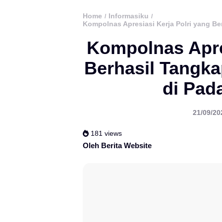
Home
Informasiku
/
/
Kompolnas Apresiasi Kerja Polri yang B
Kompolnas Apres
Berhasil Tangk
di Pad
21/09/20
181 views
Oleh Berita Website