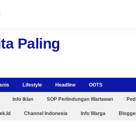
ta Paling
snis
Lifestyle
Headline
OOTS
Info Iklan
SOP Perlindungan Wartawan
Ped
ek.Id
Channel Indonesia
Info Warga
Blogger