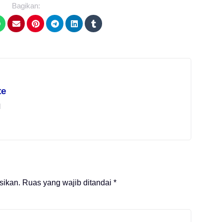
Bagikan:
te
l
sikan.
Ruas yang wajib ditandai
*