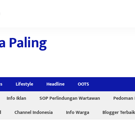
a Paling
is
Lifestyle
Headline
OOTS
Info Iklan
SOP Perlindungan Wartawan
Pedoman P
d
Channel Indonesia
Info Warga
Blogger Terbaik