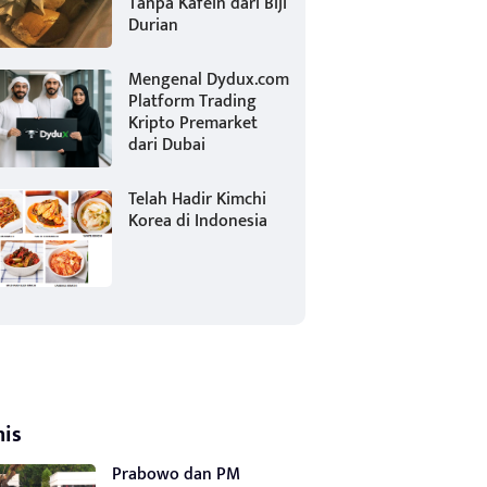
Tanpa Kafein dari Biji
Durian
Mengenal Dydux.com
Platform Trading
Kripto Premarket
dari Dubai
Telah Hadir Kimchi
Korea di Indonesia
nis
Prabowo dan PM