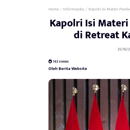
Home
Informasiku
Kapolri Isi Materi Pemb
/
/
Kapolri Isi Mate
di Retreat 
25/10/2
143 views
Oleh Berita Website