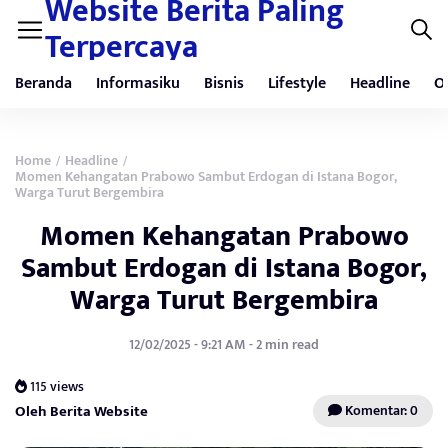
Website Berita Paling
Terpercaya
Beranda
Informasiku
Bisnis
Lifestyle
Headline
O
Home
Headline
/
/
Momen Kehangatan Prabowo Sambut Erdogan di Istana Bogor,
Warga Turut Bergembira
Momen Kehangatan Prabowo
Sambut Erdogan di Istana Bogor,
Warga Turut Bergembira
12/02/2025 - 9:21 AM - 2 min read
115 views
Oleh Berita Website
Komentar: 0