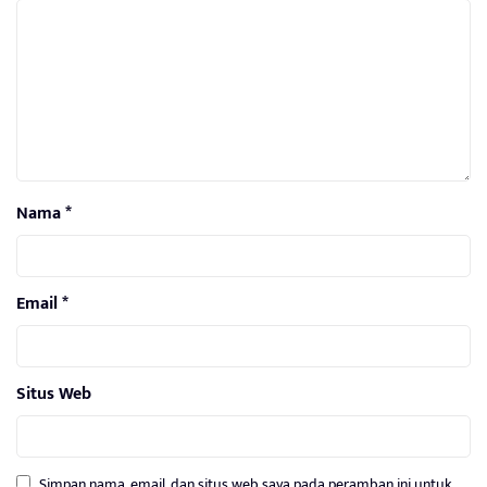
Nama
*
Email
*
Situs Web
Simpan nama, email, dan situs web saya pada peramban ini untuk