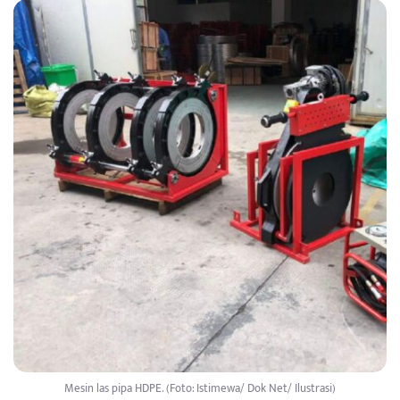
Mesin las pipa HDPE. (Foto: Istimewa/ Dok Net/ Ilustrasi)