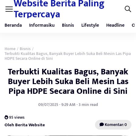
Website Berita Paling
Terpercaya
Beranda
Informasiku
Bisnis
Lifestyle
Headline
O
Home
Bisnis
/
/
Terbukti Kualitas Bagus, Banyak Buyer Lebih Suka Beli Mesin Las Pipa
HDPE Secara Online di Sini
Terbukti Kualitas Bagus, Banyak
Buyer Lebih Suka Beli Mesin Las
Pipa HDPE Secara Online di Sini
09/07/2025 - 9:29 AM - 3 min read
95 views
Oleh Berita Website
Komentar: 0