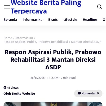
Website Berita Paling
Terpercaya
Beranda
Informasiku
Bisnis
Lifestyle
Headline
O
Home
Informasiku
/
/
Respon Aspirasi Publik, Prabowo Rehabilitasi 3 Mantan Direksi ASDP
Respon Aspirasi Publik, Prabowo
Rehabilitasi 3 Mantan Direksi
ASDP
26/11/2025 - 11:12 AM - 2 min read
41 views
Oleh Berita Website
Komentar: 0