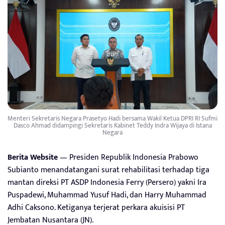
Menteri Sekretaris Negara Prasetyo Hadi bersama Wakil Ketua DPRI RI Sufmi
Dasco Ahmad didampingi Sekretaris Kabinet Teddy Indra Wijaya di Istana
Negara
Berita Website
— Presiden Republik Indonesia Prabowo
Subianto menandatangani surat rehabilitasi terhadap tiga
mantan direksi PT ASDP Indonesia Ferry (Persero) yakni Ira
Puspadewi, Muhammad Yusuf Hadi, dan Harry Muhammad
Adhi Caksono. Ketiganya terjerat perkara akuisisi PT
Jembatan Nusantara (JN).