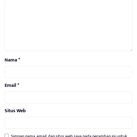
Nama
*
Email
*
Situs Web
Simpan nama, email, dan situs web saya pada peramban ini untuk