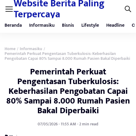
Website Berita Paling
Terpercaya
Beranda
Informasiku
Bisnis
Lifestyle
Headline
O
Home
Informasiku
/
/
Pemerintah Perkuat Pengentasan Tuberkulosis: Keberhasilan
Pengobatan Capai 80% Sampai 8.000 Rumah Pasien Bakal Diperbaiki
Pemerintah Perkuat
Pengentasan Tuberkulosis:
Keberhasilan Pengobatan Capai
80% Sampai 8.000 Rumah Pasien
Bakal Diperbaiki
07/05/2026 - 11:55 AM - 2 min read