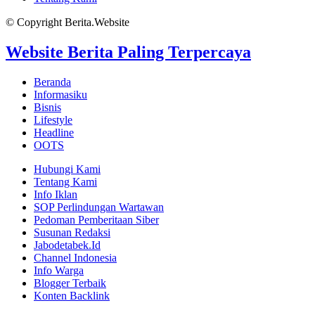
© Copyright Berita.Website
Website Berita Paling Terpercaya
Beranda
Informasiku
Bisnis
Lifestyle
Headline
OOTS
Hubungi Kami
Tentang Kami
Info Iklan
SOP Perlindungan Wartawan
Pedoman Pemberitaan Siber
Susunan Redaksi
Jabodetabek.Id
Channel Indonesia
Info Warga
Blogger Terbaik
Konten Backlink