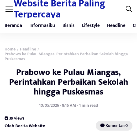
Website Berita Paling
Terpercaya
Beranda
Informasiku
Bisnis
Lifestyle
Headline
O
Home
Headline
/
/
Prabowo ke Pulau Miangas, Perintahkan Perbaikan Sekolah hingga
Puskesmas
Prabowo ke Pulau Miangas,
Perintahkan Perbaikan Sekolah
hingga Puskesmas
10/05/2026 - 8:16 AM - 1 min read
39 views
Oleh Berita Website
Komentar: 0