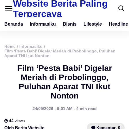
Website Berita Paling
Terpercaya
Beranda
Informasiku
Bisnis
Lifestyle
Headline
Home
Informasiku
/
/
Film ‘Pesta Babi’ Digelar Meriah di Probolinggo, Puluhan
Aparat TNI Ikut Nonton
Film ‘Pesta Babi’ Digelar
Meriah di Probolinggo,
Puluhan Aparat TNI Ikut
Nonton
24/05/2026 - 9:01 AM - 4 min read
44 views
Komentar: 0
Oleh Berita Website