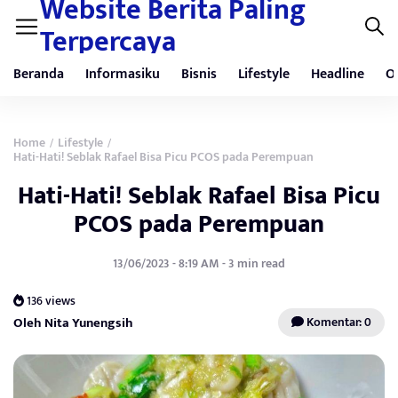
Website Berita Paling
Terpercaya
Beranda
Informasiku
Bisnis
Lifestyle
Headline
O
Home
Lifestyle
/
/
Hati-Hati! Seblak Rafael Bisa Picu PCOS pada Perempuan
Hati-Hati! Seblak Rafael Bisa Picu
PCOS pada Perempuan
13/06/2023 - 8:19 AM - 3 min read
136 views
Oleh Nita Yunengsih
Komentar: 0