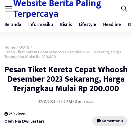
Website Berita Paling
Terpercaya
Beranda
Informasiku
Bisnis
Lifestyle
Headline
O
Home
OOTS
/
/
Pesan Tiket Kereta Cepat Whoosh Desember 2023 Sekarang, Harga
Terjangkau Mulai Rp 200.000
Pesan Tiket Kereta Cepat Whoosh
Desember 2023 Sekarang, Harga
Terjangkau Mulai Rp 200.000
27/11/2023 - 5:42 PM - 2 min read
259 views
Oleh Nia Dwi Lestari
Komentar: 0