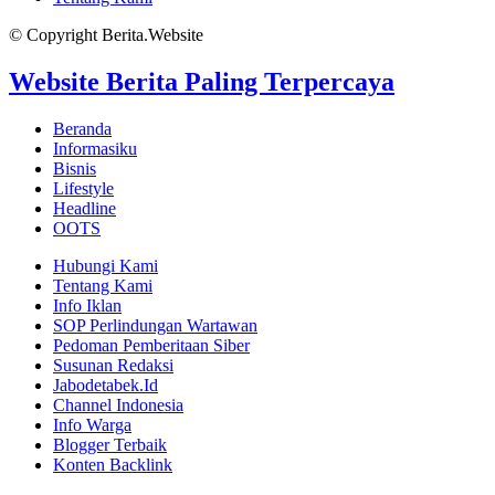
© Copyright Berita.Website
Website Berita Paling Terpercaya
Beranda
Informasiku
Bisnis
Lifestyle
Headline
OOTS
Hubungi Kami
Tentang Kami
Info Iklan
SOP Perlindungan Wartawan
Pedoman Pemberitaan Siber
Susunan Redaksi
Jabodetabek.Id
Channel Indonesia
Info Warga
Blogger Terbaik
Konten Backlink