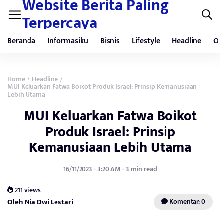
Website Berita Paling
Terpercaya
Beranda
Informasiku
Bisnis
Lifestyle
Headline
O
Home
Headline
/
/
MUI Keluarkan Fatwa Boikot Produk Israel: Prinsip Kemanusiaan
Lebih Utama
MUI Keluarkan Fatwa Boikot
Produk Israel: Prinsip
Kemanusiaan Lebih Utama
16/11/2023 - 3:20 AM - 3 min read
211 views
Oleh Nia Dwi Lestari
Komentar: 0